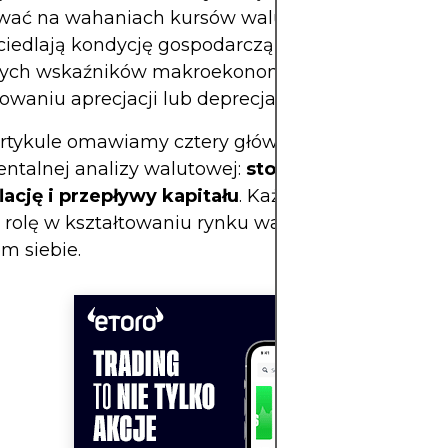
wać na wahaniach kursów walut. Ponieważ walut
iedlają kondycję gospodarczą kraju, analiza zmi
ych wskaźników makroekonomicznych może po
waniu aprecjacji lub deprecjacji waluty w czasie.
rtykule omawiamy cztery główne wymiary
ntalnej analizy walutowej:
stopy procentowe, w
lację i przepływy kapitału
. Każdy z nich odgrywa
rolę w kształtowaniu rynku walutowego i wartośc
m siebie.