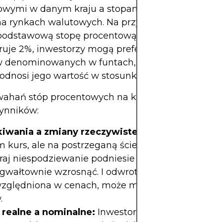
owymi w danym kraju a stopami w innym – są szc
na rynkach walutowych. Na przykład, jeśli Wielka 
 podstawową stopę procentową na poziomie 4%, a 
eruje 2%, inwestorzy mogą preferować posiadanie
 denominowanych w funtach, co zwiększa popyt
podnosi jego wartość w stosunku do euro.
ahań stóp procentowych na kurs walutowy zależ
zynników:
iwania a zmiany rzeczywiste:
Rynki często reag
 kurs, ale na postrzeganą ścieżkę przyszłych zmi
kraj niespodziewanie podniesie stopy procentowe,
gwałtownie wzrosnąć. I odwrotnie, jeśli podwyżka
względniona w cenach, może mieć niewielki lub ż
.
 realne a nominalne:
Inwestorzy porównują realn