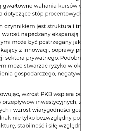
ą gwałtowne wahania kursów walut, ponieważ zm
a dotyczące stóp procentowych i dynamiki inwesty
 czynnikiem jest struktura i trwałość wzrostu. Na
d wzrost napędzany ekspansją kredytową i wydat
nymi może być postrzegany jako mniej zrównoważ
kający z innowacji, poprawy produktywności lub
cji sektora prywatnego. Podobnie, wzrost napędz
em może stwarzać ryzyko w okresie globalnego
ienia gospodarczego, negatywnie wpływając na 
wując, wzrost PKB wspiera popyt na waluty pop
 przepływów inwestycyjnych, zmiany w polityce
ych i wzrost wiarygodności gospodarczej. Rynki 
dnak nie tylko bezwzględny poziom wzrostu, ale t
ukturę, stabilność i siłę względną – czyniąc wyniki