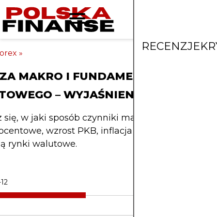
RECENZJE
KR
orex
»
IZA MAKRO I FUNDAMENTALNA RYN
TOWEGO – WYJAŚNIENIE
się, w jaki sposób czynniki makroekonomiczne, t
ocentowe, wzrost PKB, inflacja i przepływy kapitał
ją rynki walutowe.
-12