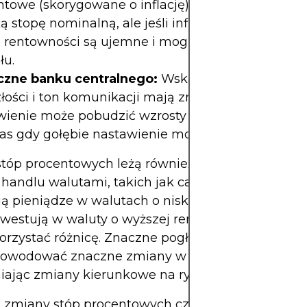
ntowe (skorygowane o inflację). Kraj może oferow
 stopę nominalną, ale jeśli inflacja jest jeszcze w
e rentowności są ujemne i mogą zniechęcać do n
łu.
zne banku centralnego:
Wskazówki dotyczące
łości i ton komunikacji mają znaczenie. Jastrzębi
wienie może pobudzić wzrosty na rynku walutow
as gdy gołębie nastawienie może osłabić walutę.
stóp procentowych leżą również u podstaw popul
i handlu walutami, takich jak
carry trade
, gdzie in
ą pieniądze w walutach o niskiej rentowności (np
nwestują w waluty o wyższej rentowności (np. AUD
rzystać różnicę. Znaczne pogłębienie się tych róż
owodować znaczne zmiany w przepływach kapita
ając zmiany kierunkowe na rynkach walutowych
 zmiany stóp procentowych często sygnalizują sz