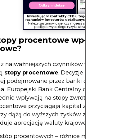
topy procentowe wpływają na ryn
towe?
z najważniejszych czynników wpływających na w
są
stopy procentowe
. Decyzje w zakresie polityki
nej podejmowane przez banki centralne, takie jak
a, Europejski Bank Centralny czy Bank Anglii,
ednio wpływają na stopy zwrotu w danej walucie
ocentowe przyciągają kapitał zagraniczny, ponie
zy dążą do wyższych zysków z depozytów lub obli
uje aprecjację waluty krajowej.
 stóp procentowych – różnice między stopami