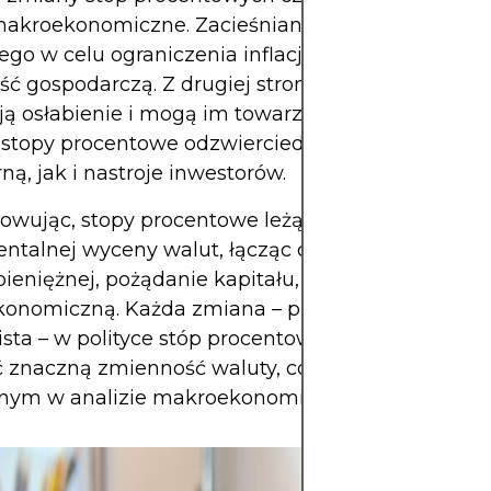
makroekonomiczne. Zacieśnianie polityki banku
ego w celu ograniczenia inflacji może sugerować
ć gospodarczą. Z drugiej strony, obniżki stóp czę
ą osłabienie i mogą im towarzyszyć deprecjacja w
 stopy procentowe odzwierciedlają zarówno dyn
ą, jak i nastroje inwestorów.
wując, stopy procentowe leżą u podstaw
ntalnej wyceny walut, łącząc oczekiwania dotyc
 pieniężnej, pożądanie kapitału, prognozy inflacyjne
onomiczną. Każda zmiana – przewidywana lub
ista – w polityce stóp procentowych danego kraj
 znaczną zmienność waluty, co czyni ten wskaźn
nym w analizie makroekonomicznej rynku walut