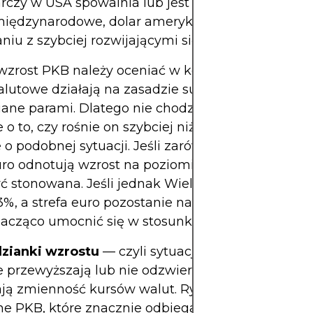
rczy w USA spowalnia lub jest przyćmiewany prz
międzynarodowe, dolar amerykański może osłabia
iu z szybciej rozwijającymi się gospodarkami.
wzrost PKB należy oceniać w kontekście względn
lutowe działają na zasadzie sumy zerowej – walu
ne parami. Dlatego nie chodzi tylko o szybki wzr
le o to, czy rośnie on szybciej niż jego partnerzy h
e o podobnej sytuacji. Jeśli zarówno Wielka Brytania
uro odnotują wzrost na poziomie 2%, reakcja wal
 stonowana. Jeśli jednak Wielka Brytania będzie
%, a strefa euro pozostanie na poziomie 1%, funt b
acząco umocnić się w stosunku do euro.
zianki wzrostu
— czyli sytuacje, gdy rzeczywist
e przewyższają lub nie odzwierciedlają prognoz —
ją zmienność kursów walut. Rynki patrzą w przysz
ne PKB, które znacznie odbiegają od oczekiwań, c