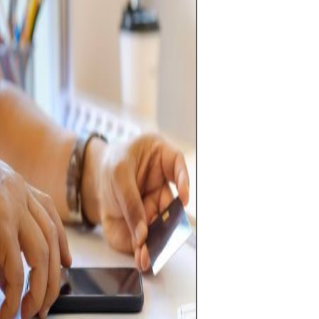
Rynek Forex ofe
czerpania zysk
kursów walut ś
niezwykle płynn
którym transakc
godziny na dobę.
również rynek w
ze względu na 
finansową, dużą
wpływ danych
makroekonomic
jest handel z w
jasnej strategii,
zarządzanie ryz
inwestowanie w
kapitał, którego
sobie pozwolić 