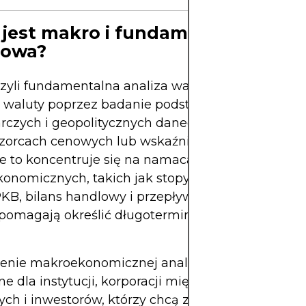
jest makro i fundamentalna anal
towa?
czyli fundamentalna analiza walutowa, to metoda
i waluty poprzez badanie podstawowych warunk
czych i geopolitycznych danego kraju. Zamiast o
wzorcach cenowych lub wskaźnikach technicznych
ie to koncentruje się na namacalnych wskaźnikac
nomicznych, takich jak stopy procentowe, inflac
KB, bilans handlowy i przepływy kapitału. Czynnik
, pomagają określić długoterminową wycenę i tre
enie makroekonomicznej analizy walutowej jest
e dla instytucji, korporacji międzynarodowych, 
ych i inwestorów, którzy chcą zarządzać ryzykiem