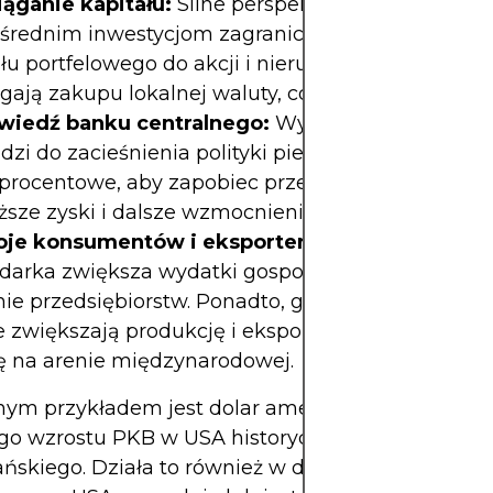
iąganie kapitału:
Silne perspektywy wzrostu sprz
średnim inwestycjom zagranicznym (BIZ) oraz n
łu portfelowego do akcji i nieruchomości. Inwestyc
ają zakupu lokalnej waluty, co zwiększa popyt.
iedź banku centralnego:
Wyższy wzrost PKB c
zi do zacieśnienia polityki pieniężnej poprzez w
procentowe, aby zapobiec przegrzaniu, co przekła
sze zyski i dalsze wzmocnienie waluty.
oje konsumentów i eksporterów:
Rozwijająca si
darka zwiększa wydatki gospodarstw domowych 
nie przedsiębiorstw. Ponadto, globalnie konkuren
 zwiększają produkcję i eksport, zwiększając pop
ę na arenie międzynarodowej.
nym przykładem jest dolar amerykański. Okresy
o wzrostu PKB w USA historycznie korelują z siłą
skiego. Działa to również w drugą stronę – gdy 