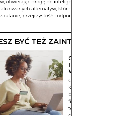
, otwierając drogę do inteligentniejszych,
alizowanych alternatyw, które stawiają na pierw
zaufanie, przejrzystość i odporność.
SZ BYĆ TEŻ ZAINTERESOWA
CZYM JEST IRO
I JAK SIĘ JĄ
WYKORZYSTUJ
Odkryj zastosowania
korzyści technologii
blockchain Iroha w
finansach, zarządza
tożsamością i akty
cyfrowymi.