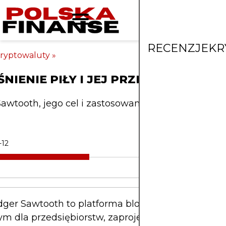
RECENZJE
KR
ryptowaluty
»
NIENIE PIŁY I JEJ PRZEZNACZENIA
awtooth, jego cel i zastosowania blockchain
-12
dger Sawtooth to platforma blockchain o otwarty
ym dla przedsiębiorstw, zaprojektowana do tworz