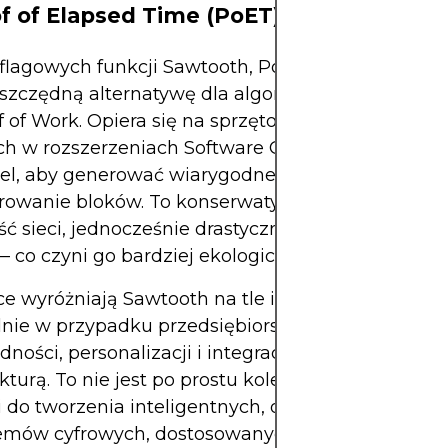
of of Elapsed Time (PoET)
flagowych funkcji Sawtooth, PoET, stanowi
szczędną alternatywę dla algorytmów konsensusu
f of Work. Opiera się na sprzętowych zabezpiecze
ch w rozszerzeniach Software Guard Extensions (
tel, aby generować wiarygodne, losowe czasy ocz
rowanie bloków. To konserwatywne podejście za
ć sieci, jednocześnie drastycznie zmniejszając zu
— co czyni go bardziej ekologicznym rozwiązanie
ce wyróżniają Sawtooth na tle innych platform bl
lnie w przypadku przedsiębiorstw wymagających
ności, personalizacji i integracji z istniejącą
ukturą. To nie jest po prostu kolejny blockchain: to
 do tworzenia inteligentnych, opartych na współp
emów cyfrowych, dostosowanych do specyficznyc