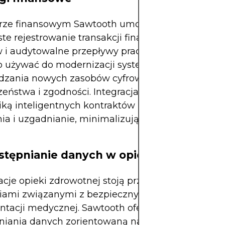
rze finansowym Sawtooth umożliwia bezpieczne 
ste rejestrowanie transakcji finansowych, tokeniza
i audytowalne przepływy pracy. Banki i firmy fin
 używać do modernizacji systemów zaplecza lub
zania nowych zasobów cyfrowych bez uszczerbk
eństwa i zgodności. Integracja z istniejącymi inte
ogiką inteligentnych kontraktów pomaga zautoma
nia i uzgadnianie, minimalizując ryzyko błędów lu
stępnianie danych w opiece zdrowotnej
cje opieki zdrowotnej stoją przed krytycznymi
ami związanymi z bezpiecznym udostępnianie
tacji medycznej. Sawtooth oferuje platformę do
niania danych zorientowaną na pacjenta, w które