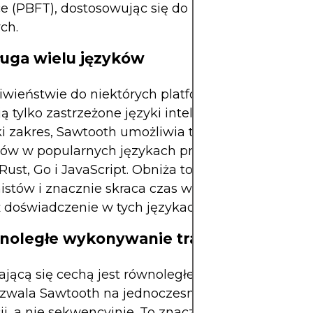
ce (PBFT), dostosowując się do zróżnicowanych 
ch.
ługa wielu języków
wieństwie do niektórych platform blockchain, kt
ą tylko zastrzeżone języki inteligentnych kontrak
i zakres, Sawtooth umożliwia tworzenie intelige
tów w popularnych językach programowania, taki
Rust, Go i JavaScript. Obniża to barierę wejścia dl
stów i znacznie skraca czas wdrożenia zespołów,
 doświadczenie w tych językach.
noległe wykonywanie transakcji
jącą się cechą jest równoległe przetwarzanie tran
ozwala Sawtooth na jednoczesne wykonywanie wi
ji, a nie sekwencyjnie. To znacząco zwiększa wyda