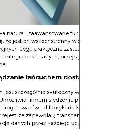
strategią i kapit
zagraża stabilno
a natura i zaawansowane funkcje Hyperledger 
ą, że jest on wszechstronny w szerokiej gamie apl
cyjnych. Jego praktyczne zastosowanie obejmuje 
h integralność danych, przejrzystość i automatyza
ne.
ządzanie łańcuchem dostaw
h jest szczególnie skuteczny w środowiskach łań
 Umożliwia firmom śledzenie pochodzenia, waru
 i drogi towarów od fabryki do konsumenta. Niez
 rejestrze zapewniają transparentną i bezpieczną
zację danych przez każdego uczestnika łańcucha. 