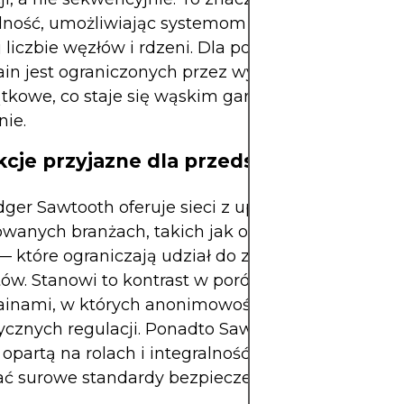
lność, umożliwiając systemom skalowanie pozio
 liczbie węzłów i rdzeni. Dla porównania, wiele p
ain jest ograniczonych przez wykonywanie
tkowe, co staje się wąskim gardłem przy dużym
ie.
kcje przyjazne dla przedsiębiorstw
dger Sawtooth oferuje sieci z uprawnieniami — p
owanych branżach, takich jak opieka zdrowotna c
— które ograniczają udział do zweryfikowanych
ów. Stanowi to kontrast w porównaniu z publiczn
ainami, w których anonimowość często prowadzi
ycznych regulacji. Ponadto Sawtooth obsługuje ko
opartą na rolach i integralność kryptograficzną, a
ć surowe standardy bezpieczeństwa.