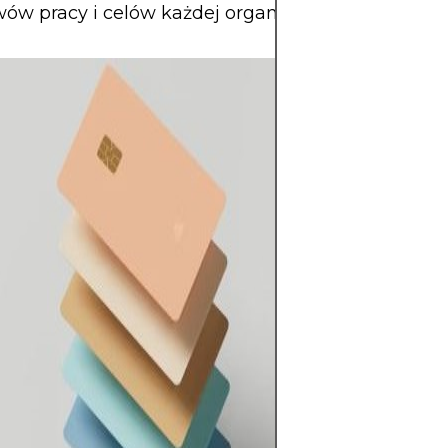
ów pracy i celów każdej organizacji.
Kryptowaluty of
potencjał zwrotu
swobodę finans
decentralizacji i
rynku otwartym 
aktywem wysoki
względu na eks
zmienność i brak
Główne zagroże
szybkie straty i 
cyberbezpiecze
do sukcesu jest
wyłącznie z jasn