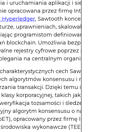
a i uruchamiania aplikacji i sieci rozproszonego re
ie opracowana przez firmę Intel, a później wnies
i Hyperledger
, Sawtooth koncentruje się na modu
turze, uprawnieniach, skalowalności i elastycznośc
iając programistom definiowanie niestandardow
ń blockchain. Umożliwia bezpieczne, transparent
alne rejestry cyfrowe poprzez przetwarzanie roz
olegania na centralnym organie.
charakterystycznych cech Sawtooth jest obsługa
ch algorytmów konsensusu i równoległego
zania transakcji. Dzięki temu idealnie nadaje się
i klasy korporacyjnej, takich jak zarządzanie łań
weryfikacja tożsamości i śledzenie zasobów. Zawi
yjny algorytm konsensusu o nazwie Proof of Elap
ET), opracowany przez firmę Intel, który wykorzy
 środowiska wykonawcze (TEE) w celu zwiększen