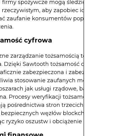
 firmy spożywcze mogą śledzić towary łatwo psuj
 rzeczywistym, aby zapobiec ich zepsuciu, a jedn
ać zaufanie konsumentów poprzez weryfikację
enia.
samość cyfrowa
ne zarządzanie tożsamością to kolejna rozwijając
ja. Dzięki Sawtooth tożsamość cyfrowa może być
raficznie zabezpieczona i zabezpieczona uprawni
liwia stosowanie zaufanych metod uwierzytelnia
bszarach jak usługi rządowe, bankowość i opieka
a. Procesy weryfikacji tożsamości, które tradycyj
ą pośrednictwa stron trzecich, można usprawnić
bezpiecznych węzłów blockchain, jednocześnie
c ryzyko oszustw i obciążenie administracyjne.
ugi finansowe