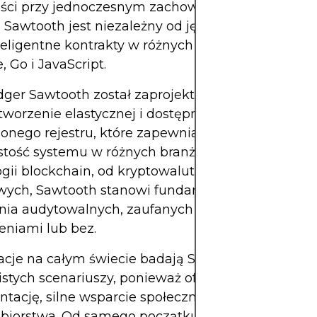
ści przy jednoczesnym zachowaniu bezpieczeńst
 Sawtooth jest niezależny od języka — programiś
teligentne kontrakty w różnych językach, w tym w
, Go i JavaScript.
dger Sawtooth został zaprojektowany z jasno okr
tworzenie elastycznej i dostępnej platformy dla r
onego rejestru, które zapewniają integralność da
ystość systemu w różnych branżach. Wraz z rozwo
gii blockchain, od kryptowalut do szerszych zas
wych, Sawtooth stanowi fundamentalne narzędzi
ia audytowalnych, zaufanych sieci w ramach stru
eniami lub bez.
acje na całym świecie badają Sawtooth pod kąte
stych scenariuszy, ponieważ oferuje on obszerną
ację, silne wsparcie społeczności i gotowość
ębiorstwa. Od samego początku Sawtooth był