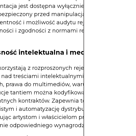
tacja jest dostępna wyłącznie dla upoważnionyc
bezpieczony przed manipulacją rejestr zapewnia
entność i możliwość audytu rejestrów dostępu, co
lności i zgodności z normami regulacyjnymi, takim
sność intelektualna i media
orzystają z rozproszonych rejestrów, aby zapewni
 nad treściami intelektualnymi. Korzystając z Hyp
, prawa do multimediów, warunki licencyjne i
ucje tantiem można kodyfikować za pomocą
ntnych kontraktów. Zapewnia to śledzenie w czasi
stym i automatyzację dystrybucji treści cyfrowych
jąc artystom i właścicielom praw szybkie i spraw
nie odpowiedniego wynagrodzenia.