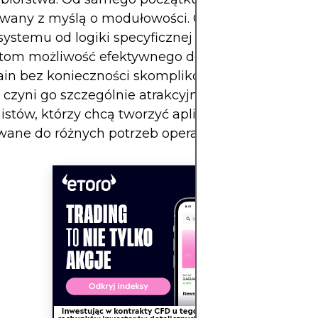
owany z myślą o modułowości. Oddziela podstaw
systemu od logiki specyficznej dla aplikacji, dając
ktom możliwość efektywnego dostosowywania sie
ain bez konieczności skomplikowanego przepisy
 czyni go szczególnie atrakcyjnym dla firm i
stów, którzy chcą tworzyć aplikacje blockchain
wane do różnych potrzeb operacyjnych.