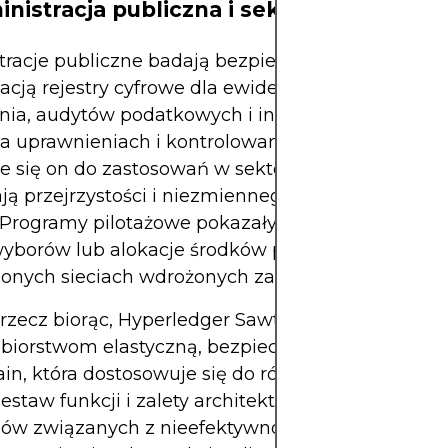
inistracja publiczna i sektor publiczny
tracje publiczne badają bezpieczne, zabezpieczo
cją rejestry cyfrowe dla ewidencji gruntów, sys
nia, audytów podatkowych i innych. Możliwości 
a uprawnieniach i kontrolowana architektura spra
e się on do zastosowań w sektorze publicznym, k
ą przejrzystości i niezmiennego przechowywani
Programy pilotażowe pokazały, jak bezpiecznie śl
wyborów lub alokacje środków publicznych w
zonych sieciach wdrożonych za pośrednictwem Sa
 rzecz biorąc, Hyperledger Sawtooth zapewnia
biorstwom elastyczną, bezpieczną i skalowalną p
in, która dostosowuje się do różnych zastosowań.
estaw funkcji i zalety architektoniczne rozwiązują
ów związanych z nieefektywnością tradycyjnych