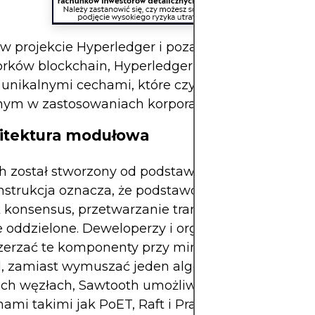
w projekcie Hyperledger i poza nim istnieje kilka
rków blockchain, Hyperledger Sawtooth wyróżnia
unikalnymi cechami, które czynią go szczególnie
nym w zastosowaniach korporacyjnych.
hitektura modułowa
h został stworzony od podstaw z myślą o modułow
strukcja oznacza, że ​​podstawowe funkcje blockc
k konsensus, przetwarzanie transakcji i uprawnieni
e oddzielone. Deweloperzy i organizacje mogą w
szerzać te komponenty przy minimalnym wysiłku.
d, zamiast wymuszać jeden algorytm konsensusu
ich węzłach, Sawtooth umożliwia przełączanie si
ami takimi jak PoET, Raft i Practical Byzantine Fa