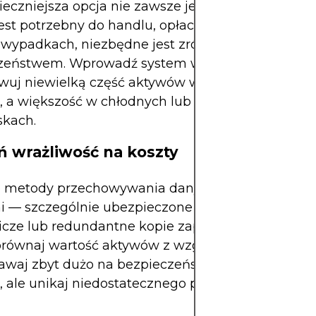
eczniejsza opcja nie zawsze jest idealna. Jeśli sz
est potrzebny do handlu, opłacania rachunków lu
 wypadkach, niezbędne jest zrównoważenie dostę
zeństwem. Wprowadź system wielopoziomowy:
wuj niewielką część aktywów w łatwo dostępnyc
, a większość w chłodnych lub zamkniętych
skach.
ń wrażliwość na koszty
e metody przechowywania danych wiążą się z wy
 — szczególnie ubezpieczone sejfy, platformy
icze lub redundantne kopie zapasowe poza siedz
Porównaj wartość aktywów z względnym kosztem o
awaj zbyt dużo na bezpieczeństwo przedmiotów o
, ale unikaj niedostatecznego przygotowania na 