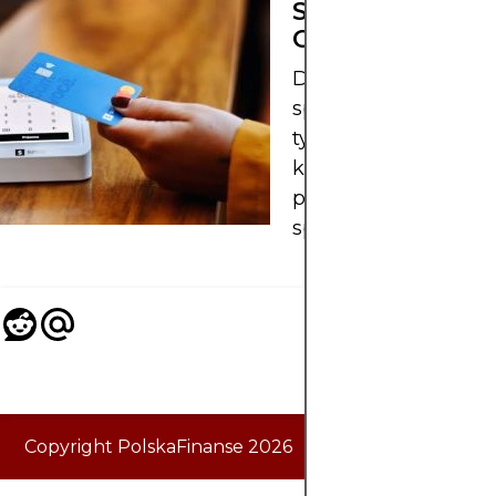
SPRZEDAŻ?
OPŁATY I BŁĘD
Dowiedz się, jak dzi
sprzedaż, poznaj
typowe opłaty i błęd
których należy unik
przy handlu lub
sprzedaży aktywów.
Copyright PolskaFinanse 2026