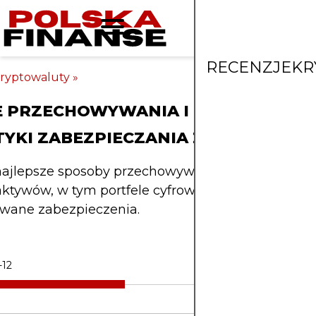
RECENZJE
KR
ryptowaluty
»
E PRZECHOWYWANIA I NAJLEPSZE
TYKI ZABEZPIECZANIA ZASOBÓW
najlepsze sposoby przechowywania i zabezpiecza
ktywów, w tym portfele cyfrowe, sejfy fizyczne i
owane zabezpieczenia.
-12