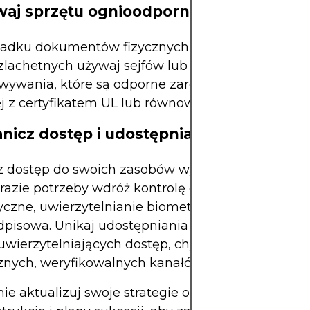
waj sprzętu ognioodpornego i wodood
adku dokumentów fizycznych, portfeli sprzętowy
zlachetnych używaj sejfów lub pudełek do
wywania, które są odporne zarówno na ogień, jak
ej z certyfikatem UL lub równoważnym).
anicz dostęp i udostępniaj selektywnie
z dostęp do swoich zasobów wyłącznie do zaufan
razie potrzeby wdróż kontrolę dostępu, taką jak k
czne, uwierzytelnianie biometryczne lub autoryz
dpisowa. Unikaj udostępniania kluczy prywatnych
uwierzytelniających dostęp, chyba że za pośredn
znych, weryfikowalnych kanałów.
ie aktualizuj swoje strategie odzyskiwania danych