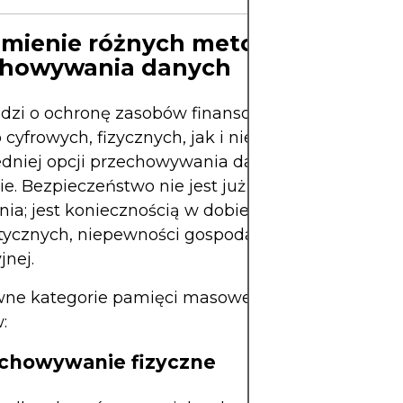
mienie różnych metod
chowywania danych
hodzi o ochronę zasobów finansowych lub aktywów
cyfrowych, fizycznych, jak i niematerialnych – w
dniej opcji przechowywania danych ma kluczow
e. Bezpieczeństwo nie jest już tylko kwestią do
ia; jest koniecznością w dobie rosnących zagroż
ycznych, niepewności gospodarczej i kontroli
jnej.
wne kategorie pamięci masowej dostępne dla pos
:
echowywanie fizyczne