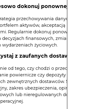
resowo dokonuj ponownej oceny
trategia przechowywania danych powinna ewolu
portfelem aktywów, akceptacją ryzyka i warunkam
mi. Regularnie dokonuj ponownych ocen, zwłasz
 decyzjach finansowych, zmianach prawnych lub
 wydarzeniach życiowych.
zystaj z zaufanych dostawców
żnie od tego, czy chodzi o przechowywanie w chm
nie powiernicze czy depozyty w sejfach, sprawdz
ich zewnętrznych dostawców. Sprawdź nadzór
jny, zakres ubezpieczenia, opinie klientów i histor
nowych lub nieregulowanych dostawców bez waż
operacyjnej.