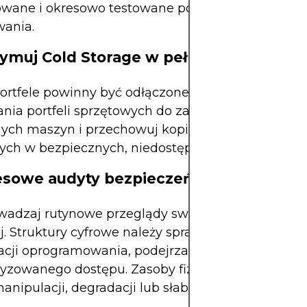
rowane i okresowo testowane pod kątem funkcjona
wania.
zymuj Cold Storage w pełni offline
rtfele powinny być odłączone od internetu. Unik
ania portfeli sprzętowych do zainfekowanych lub
nych maszyn i przechowuj kopie zapasowe kluczy
ych w bezpiecznych, niedostępnych lokalizacjach
esowe audyty bezpieczeństwa
wadzaj rutynowe przeglądy swoich środowisk pam
. Struktury cyfrowe należy sprawdzać pod kątem
acji oprogramowania, podejrzanej aktywności lub
ryzowanego dostępu. Zasoby fizyczne należy ocen
nipulacji, degradacji lub słabych punktów dostę