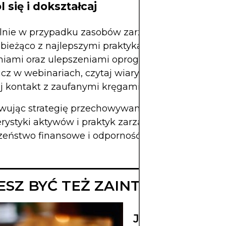
l się i dokształcaj
lnie w przypadku zasobów zarządzanych samodzi
bieżąco z najlepszymi praktykami, pojawiającymi 
niami oraz ulepszeniami oprogramowania lub spr
cz w webinariach, czytaj wiarygodne opracowania
j kontakt z zaufanymi kręgami branżowymi.
wując strategię przechowywania danych do
erystyki aktywów i praktyk zarządzania, wzmacnia
zeństwo finansowe i odporność w cyklach rynkow
SZ BYĆ TEŻ ZAINTERESOWA
JAK DZIAŁA