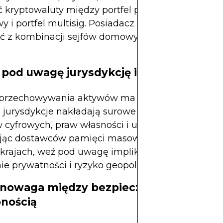
ć kryptowaluty między portfel powierniczy, osobist
y i portfel multisig. Posiadacz aktywów fizyczny
ć z kombinacji sejfów domowych i instytucjonaln
 pod uwagę jurysdykcję i regulacje
 przechowywania aktywów ma znaczenie prawne.
 jurysdykcje nakładają surowe przepisy dotycząc
 cyfrowych, praw własności i umów powierniczyc
jąc dostawców pamięci masowej lub powiernikó
 krajach, weź pod uwagę implikacje podatkowe, p
ie prywatności i ryzyko geopolityczne.
wnowaga między bezpieczeństwem a
nością