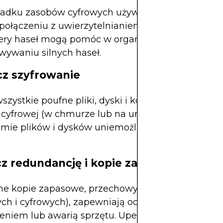
adku zasobów cyfrowych używaj unikalnych, zło
 połączeniu z uwierzytelnianiem dwuskładnikowy
ry haseł mogą pomóc w organizacji i bezpieczn
wywaniu silnych haseł.
cz szyfrowanie
wszystkie poufne pliki, dyski i komunikację. W pr
 cyfrowej (w chmurze lub na urządzeniach) szyfr
omie plików i dysków uniemożliwia nieautoryzow
cz redundancję i kopie zapasowe
ne kopie zapasowe, przechowywane w wielu lokal
ych i cyfrowych), zapewniają ochronę przed utrat
eniem lub awarią sprzętu. Upewnij się, że kopie 