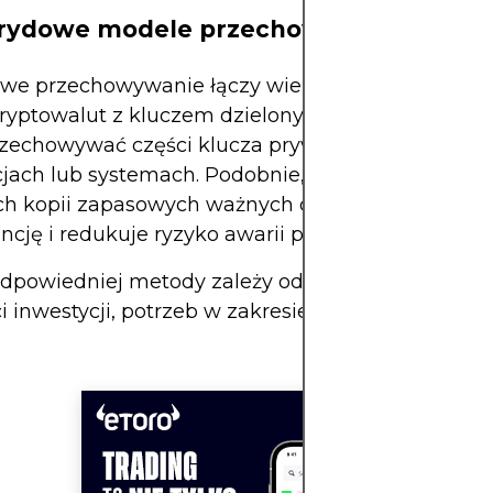
brydowe modele przechowywania
we przechowywanie łączy wiele metod. Na przyk
 kryptowalut z kluczem dzielonym i wieloma podp
zechowywać części klucza prywatnego w różnyc
cjach lub systemach. Podobnie, połączenie fizyczn
ch kopii zapasowych ważnych dokumentów zwię
cję i redukuje ryzyko awarii pojedynczego punkt
dpowiedniej metody zależy od rodzaju aktywów,
i inwestycji, potrzeb w zakresie dostępności i tole