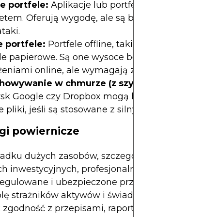
e portfele:
Aplikacje lub portfele online połączon
etem. Oferują wygodę, ale są bardziej podatne na
taki.
 portfele:
Portfele offline, takie jak portfele sprz
ele papierowe. Są one wysoce bezpieczne przed
żeniami online, ale wymagają zabezpieczeń fizyc
howywanie w chmurze (z szyfrowaniem):
Usług
ysk Google czy Dropbox mogą bezpiecznie prze
 pliki, jeśli są stosowane z silnym szyfrowaniem.
ugi powiernicze
adku dużych zasobów, szczególnie w kryptowalut
ch inwestycyjnych, profesjonalne usługi powiernic
 regulowane i ubezpieczone przechowywanie. Firm
olę strażników aktywów i świadczą dodatkowe usł
k zgodność z przepisami, raportowanie i ubezpiecz