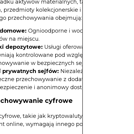
dku aktywów materialnych, takich jak złoto, sreb
, przedmioty kolekcjonerskie i ważne dokumenty,
ego przechowywania obejmują:
 domowe:
Ognioodporne i wodoodporne sejfy do
ów na miejscu.
ki depozytowe:
Usługi oferowane przez banki, kt
niają kontrolowane pod względem dostępu
howywanie w bezpiecznych sejfach.
i prywatnych sejfów:
Niezależne firmy oferujące
eczne przechowywanie z dodatkowymi usługami,
bezpieczenie i anonimowy dostęp.
zechowywanie cyfrowe
yfrowe, takie jak kryptowaluty, dokumenty cyfrow
nt online, wymagają innego podejścia: