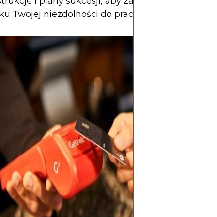
strukcje i plany sukcesji, aby zapewnić ciągłość w
u Twojej niezdolności do pracy lub śmierci.
Kryptowaluty of
potencjał zwrotu
swobodę finans
decentralizacji i
rynku otwartym 
aktywem wysoki
względu na eks
zmienność i brak
Główne zagroże
szybkie straty i 
cyberbezpiecze
do sukcesu jest