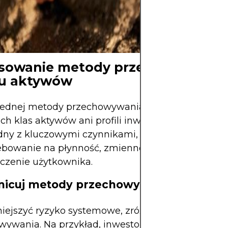
wyłącznie z jasn
strategią i kapit
zagraża stabilno
sowanie metody przechowywania
lu aktywów
jednej metody przechowywania, która pasowałab
ch klas aktywów ani profili inwestorów. Wybór p
dny z kluczowymi czynnikami, takimi jak
ebowanie na płynność, zmienność aktywów i
czenie użytkownika.
żnicuj metody przechowywania
iejszyć ryzyko systemowe, zróżnicuj metody
wywania. Na przykład, inwestor kryptowalutowy 