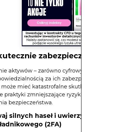
kutecznie zabezpieczyć swoje za
ie aktywów – zarówno cyfrowych, jak i fizycznych
powiedzialnością za ich zabezpieczenie. Naruszen
 może mieć katastrofalne skutki. Poniżej przedst
e praktyki zmniejszające ryzyko utraty, kradzieży 
nia bezpieczeństwa.
waj silnych haseł i uwierzytelniania
ładnikowego (2FA)