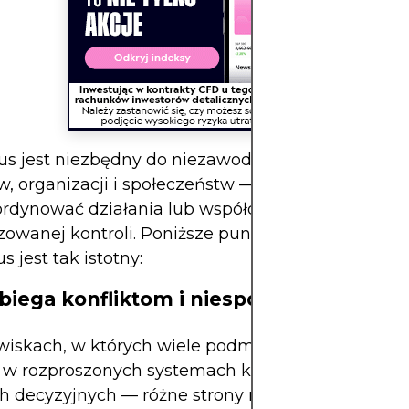
us jest niezbędny do niezawodnego funkcjonowa
, organizacji i społeczeństw — zwłaszcza gdy wie
rdynować działania lub współdziałać bez
izowanej kontroli. Poniższe punkty wyjaśniają, dla
 jest tak istotny:
obiega konfliktom i niespójnościom dan
iskach, w których wiele podmiotów współdziała
d w rozproszonych systemach komputerowych lub
ch decyzyjnych — różne strony mogą dysponować