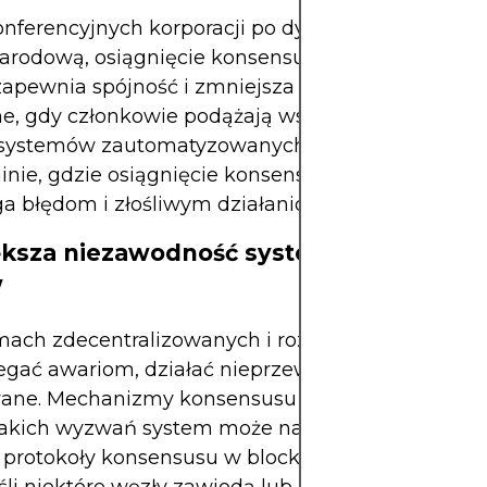
onferencyjnych korporacji po dyplomację
arodową, osiągnięcie konsensusu wspiera podej
 zapewnia spójność i zmniejsza tarcia. Zespoły są b
e, gdy członkowie podążają wspólnym tropem. Do
systemów zautomatyzowanych, takich jak węzły 
inie, gdzie osiągnięcie konsensusu co do stanu si
a błędom i złośliwym działaniom.
ększa niezawodność systemu i tolerancj
w
mach zdecentralizowanych i rozproszonych komp
gać awariom, działać nieprzewidywalnie lub zos
wane. Mechanizmy konsensusu zapewniają, że na
takich wyzwań system może nadal działać popraw
 protokoły konsensusu w blockchainach gwarantuj