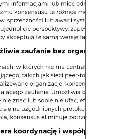
ymi informacjami lub mieć odmienne poglądy. B
zmu konsensusu te różnice mogą prowadzić do
ów, sprzeczności lub awarii systemowych. Konsen
jednolicić perspektywy, zapewniając, że wszysc
cy akceptują tę samą wersję faktów lub decyzji.
żliwia zaufanie bez organów centralnyc
ach, w których nie ma centralnego podmiotu
jącego, takich jak sieci peer-to-peer lub
alizowane organizacje, konsensus odgrywa rolę c
jącego zaufanie. Umożliwia on uczestnikom, któ
 nie znać lub sobie nie ufać, efektywną współprac
c się na uzgodnionych protokołach lub mechani
ia, konsensus eliminuje potrzebę pośredników.
iera koordynację i współpracę