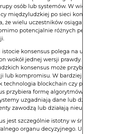
grupy osób lub systemów. W wielu kontekstach – 
cy międzyludzkiej po sieci komputerowe – konse
, że ​​wielu uczestników osiąga wspólne zrozumie
omimo potencjalnie różnych perspektyw, preferenc
i.
 istocie konsensus polega na ujednoliceniu pogl
ron wokół jednej wersji prawdy. W prostych intera
dzkich konsensus może przybierać formę głosow
ji lub kompromisu. W bardziej technicznych kont
ak technologia blockchain czy przetwarzanie rozp
s przybiera formę algorytmów, które dyktują, w j
ystemy uzgadniają dane lub działania, nawet gdy
ty zawodzą lub działają nieuczciwie.
s jest szczególnie istotny w środowiskach, w któ
alnego organu decyzyjnego. Umożliwia on sprawn