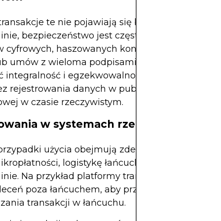
transakcje te nie pojawiają się bezpośrednio w
inie, bezpieczeństwo jest często utrzymywane z
 cyfrowych, haszowanych kontraktów z blokadą
ub umów z wieloma podpisami. Techniki te poma
ć integralność i egzekwowalność umów poza ła
z rejestrowania danych w publicznej księdze
wej w czasie rzeczywistym.
owania w systemach rzeczywistych
rzypadki użycia obejmują zdecentralizowane fin
mikropłatności, logistykę łańcucha dostaw i gry opa
inie. Na przykład platformy transakcyjne często k
zleceń poza łańcuchem, aby przyspieszyć proces
zania transakcji w łańcuchu.