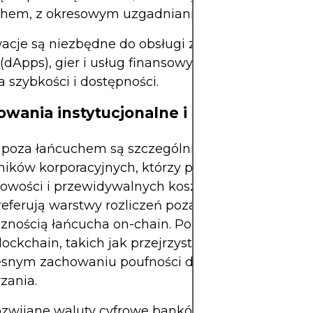
chem, z okresowym uzgadnianiem.
acje są niezbędne do obsługi zdecentralizowany
 (dApps), gier i usług finansowych w skali globalne
a szybkości i dostępności.
owania instytucjonalne i komercyjne
poza łańcuchem są szczególnie atrakcyjne dla
ików korporacyjnych, którzy potrzebują wysokiej
owości i przewidywalnych kosztów. Banki i firmy 
referują warstwy rozliczeń poza łańcuchem, które 
cznością łańcucha on-chain. Pozwala im to korzyst
lockchain, takich jak przejrzystość i niezmienność
snym zachowaniu poufności danych i szybkości
zania.
zwijane waluty cyfrowe banków centralnych (CB