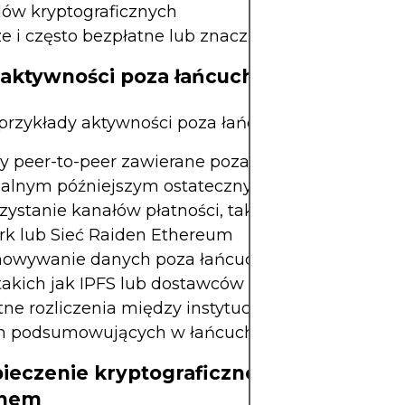
ów kryptograficznych
e i często bezpłatne lub znacznie tańsze
aktywności poza łańcuchem
rzykłady aktywności poza łańcuchem bloków ob
peer-to-peer zawierane poza blockchainem, z
alnym późniejszym ostatecznym rozliczeniem w
ystanie kanałów płatności, takich jak Bitcoin Lig
k lub Sieć Raiden Ethereum
howywanie danych poza łańcuchem z wykorzyst
takich jak IPFS lub dostawców chmury
ne rozliczenia między instytucjami przed transmi
h podsumowujących w łańcuchu
ieczenie kryptograficzne transakcji po
chem