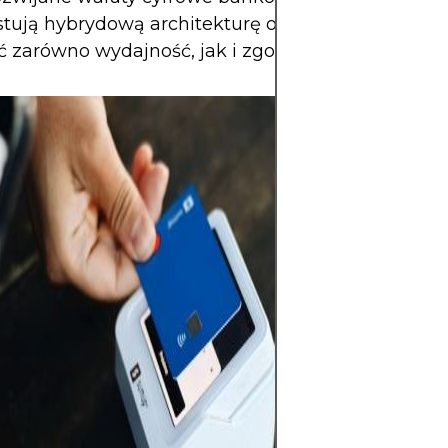
tują hybrydową architekturę on-chain/off-chain, 
 zarówno wydajność, jak i zgodność.
Kryptowaluty ofe
potencjał zwrotu
swobodę finanso
decentralizacji i
rynku otwartym 
aktywem wysoki
względu na eks
zmienność i brak 
Główne zagroże
szybkie straty i 
cyberbezpiecze
do sukcesu jest