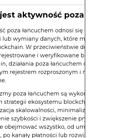
jest aktywność poza łańcuchem?
ć poza łańcuchem odnosi się do wszelkich transa
ji lub wymiany danych, które mają miejsce poza 
lockchain. W przeciwieństwie do transakcji w łańc
 rejestrowane i weryfikowane bezpośrednio w reje
in, działania poza łańcuchem odbywają się poza
ym rejestrem rozproszonym i nie są do niego nat
e.
zmy poza łańcuchem są wykorzystywane w rama
h strategii ekosystemu blockchain, których celem 
zacja skalowalności, minimalizacja kosztów transa
nie szybkości i zwiększenie prywatności użytkow
e obejmować wszystko, od umów dwustronnych 
, po kanały płatności lub rozwiązania do przech