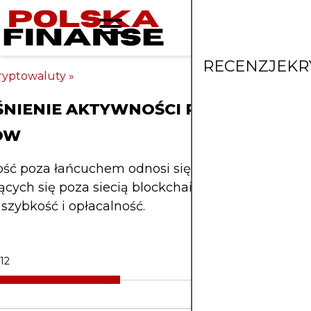
RECENZJE
KR
ryptowaluty
»
NIENIE AKTYWNOŚCI POZA ŁAŃCUC
ÓW
ość poza łańcuchem odnosi się do transakcji lub d
cych się poza siecią blockchain, oferujących korz
 szybkość i opłacalność.
12