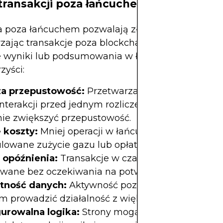
 transakcji poza łańcuchem
a poza łańcuchem pozwalają złagodzić te problem
zając transakcje poza blockchainem i rozliczając 
wyniki lub podsumowania w łańcuchu. Może to p
zyści:
a przepustowość:
Przetwarzanie milionów
nterakcji przed jednym rozliczeniem w łańcuchu
ie zwiększyć przepustowość.
 koszty:
Mniej operacji w łańcuchu oznacza niższ
owane zużycie gazu lub opłaty transakcyjne.
 opóźnienia:
Transakcje w czasie rzeczywistym 
owane bez oczekiwania na potwierdzenie bloku.
tność danych:
Aktywność poza łańcuchem pozw
m prowadzić działalność z większą poufnością.
urowalna logika:
Strony mogą projektować włas