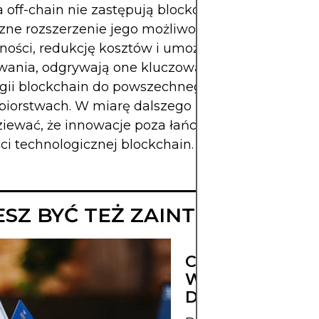
a off-chain nie zastępują blockchaina, lecz stanow
czne rozszerzenie jego możliwości. Poprzez popra
ności, redukcję kosztów i umożliwienie elastyczn
wania, odgrywają one kluczową rolę w dostosow
gii blockchain do powszechnego użytku i wdraża
biorstwach. W miarę dalszego rozwoju architekt
ziewać, że innowacje poza łańcuchem pozostaną 
ści technologicznej blockchain.
SZ BYĆ TEŻ ZAINTERESOWAN
CZYM JEST WĘ
W
DECENTRALIZAC