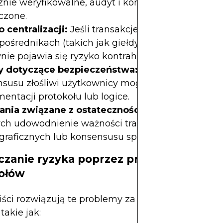
znie weryfikowalne, audyt i kontrola użytkownikó
czone.
 centralizacji:
Jeśli transakcje poza łańcuchem o
 pośrednikach (takich jak giełdy lub serwery centra
ie pojawia się ryzyko kontrahenta.
 dotyczące bezpieczeństwa:
Bez weryfikacji
susu złośliwi użytkownicy mogliby wykorzystać l
entacji protokołu lub logice.
nia związane z ostatecznością:
W scenariusza
ych udowodnienie ważności transakcji wymaga 
graficznych lub konsensusu społecznego.
czanie ryzyka poprzez projektowanie
ołów
iści rozwiązują te problemy za pomocą zaawans
 takie jak: