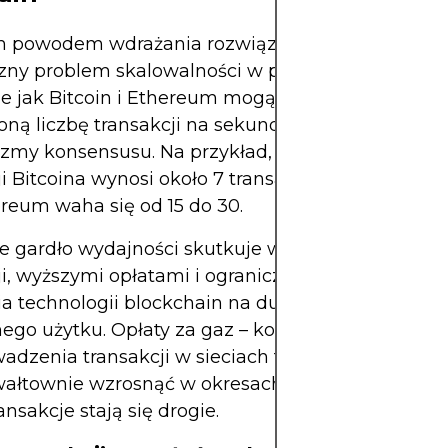
powodem wdrażania rozwiązań off-chain jest
zny problem skalowalności w publicznych blockc
kie jak Bitcoin i Ethereum mogą obsłużyć jedynie
oną liczbę transakcji na sekundę ze względu na s
my konsensusu. Na przykład, średnia przepusto
ji Bitcoina wynosi około 7 transakcji na sekundę, 
reum waha się od 15 do 30.
e gardło wydajności skutkuje wolniejszą prędkośc
ji, wyższymi opłatami i ograniczeniami w sposobi
a technologii blockchain na dużą skalę lub do
ego użytku. Opłaty za gaz – koszt wymagany do
adzenia transakcji w sieciach takich jak Ethereu
łtownie wzrosnąć w okresach dużego popytu, p
ansakcje stają się drogie.