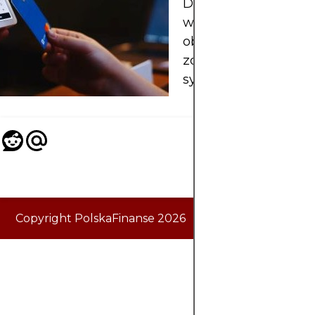
Dowiedz się, czym je
węzeł i w jaki sposó
obsługuje
zdecentralizowane
systemy blockchain.
Copyright PolskaFinanse 2026