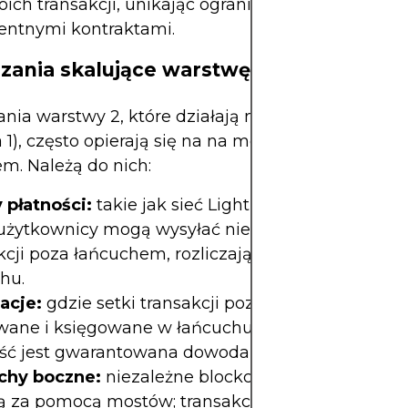
oich transakcji, unikając ograniczeń związanych z
gentnymi kontraktami.
zania skalujące warstwę 2
nia warstwy 2, które działają na głównym blockc
 1), często opierają się na na mechanizmach poza
m. Należą do nich:
 płatności:
takie jak sieć Lightning Network dla B
użytkownicy mogą wysyłać nieograniczoną liczbę
kcji poza łańcuchem, rozliczając wynik końcowy 
hu.
acje:
gdzie setki transakcji poza łańcuchem są
ane i księgowane w łańcuchu jako jedna transakc
ć jest gwarantowana dowodami kryptograficzny
chy boczne:
niezależne blockchainy połączone z 
 za pomocą mostów; transakcje odbywają się po