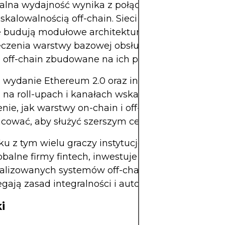
lna wydajność wynika z połączenia bezpieczeńs
 skalowalnością off-chain. Sieci takie jak Ethereu
 budują modułowe architektury, w których
czenia warstwy bazowej obsługują wysoce wyda
e off-chain zbudowane na ich podstawie.
 wydanie Ethereum 2.0 oraz integracje z projekta
 na roll-upach i kanałach wskazują na dojrzałe
nie, jak warstwy on-chain i off-chain mogą
cować, aby służyć szerszym celom.
u z tym wielu graczy instytucjonalnych, w tym pr
lobalne firmy fintech, inwestuje w badania i rozwój
alizowanych systemów off-chain, które nadal
egają zasad integralności i autonomii blockchaina.
i