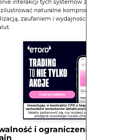
nie interakcji tych systemów z głównym blockc
zilustrować naturalne kompromisy między
lizacją, zaufaniem i wydajnością w ekosystemach
lut.
walność i ograniczenia przetwarz
ain