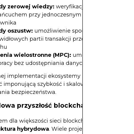
y zerowej wiedzy:
weryfikacja poprawności tran
łańcuchem przy jednoczesnym zachowaniu prywa
ownika
y oszustw:
umożliwienie społeczności kwestio
widłowych partii transakcji przed ich sfinalizowa
chu
enia wielostronne (MPC):
umożliwienie bezpiecz
racy bez udostępniania danych prywatnych
nej implementacji ekosystemy poza łańcuchem 
 imponującą szybkość i skalowalność bez całkow
nia bezpieczeństwa.
owa przyszłość blockchaina
em dla większości sieci blockchain wydaje się być
ruktura hybrydowa
. Wiele projektów warstwy 1 uzn