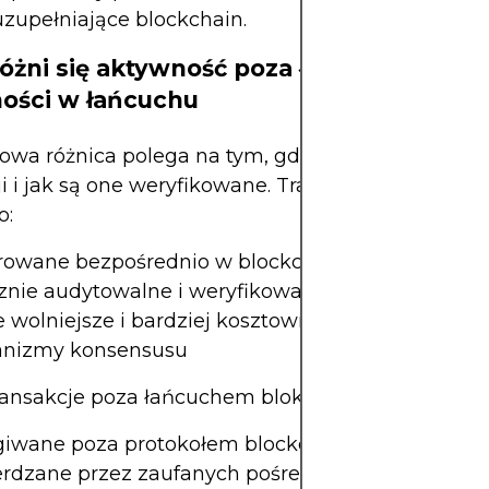
zupełniające blockchain.
óżni się aktywność poza łańcuchem od
ości w łańcuchu
wa różnica polega na tym, gdzie znajdują się da
ji i jak są one weryfikowane. Transakcje w łańcuc
o:
rowane bezpośrednio w blockchainie
znie audytowalne i weryfikowalne
 wolniejsze i bardziej kosztowne ze względu na
nizmy konsensusu
transakcje poza łańcuchem bloków to:
iwane poza protokołem blockchain
rdzane przez zaufanych pośredników lub za po